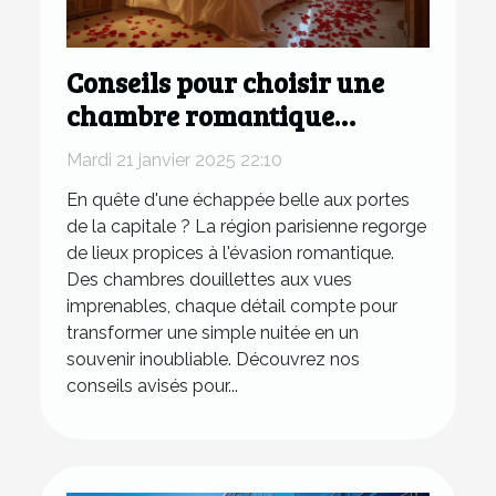
Conseils pour choisir une
chambre romantique
parfaite en région
Mardi 21 janvier 2025 22:10
parisienne
En quête d'une échappée belle aux portes
de la capitale ? La région parisienne regorge
de lieux propices à l'évasion romantique.
Des chambres douillettes aux vues
imprenables, chaque détail compte pour
transformer une simple nuitée en un
souvenir inoubliable. Découvrez nos
conseils avisés pour...