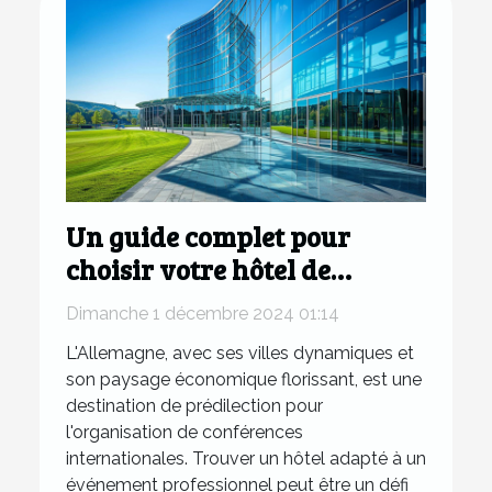
Un guide complet pour
choisir votre hôtel de
conférence en Allemagne
Dimanche 1 décembre 2024 01:14
L'Allemagne, avec ses villes dynamiques et
son paysage économique florissant, est une
destination de prédilection pour
l'organisation de conférences
internationales. Trouver un hôtel adapté à un
événement professionnel peut être un défi