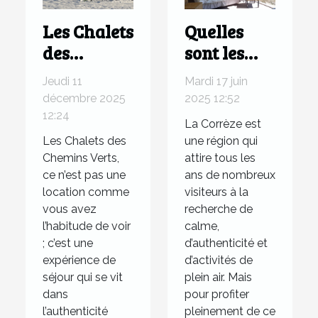
Les Chalets
Quelles
des
sont les
Chemins
plus belles
Jeudi 11
Mardi 17 juin
Verts, une
chambres
décembre 2025
2025 12:52
location 4
d’hôtel à
12:24
La Corrèze est
étoiles au
Neuvic ?
Les Chalets des
une région qui
cœur du
Chemins Verts,
attire tous les
Jura
ce n’est pas une
ans de nombreux
location comme
visiteurs à la
vous avez
recherche de
l’habitude de voir
calme,
; c’est une
d’authenticité et
expérience de
d’activités de
séjour qui se vit
plein air. Mais
dans
pour profiter
l’authenticité
pleinement de ce