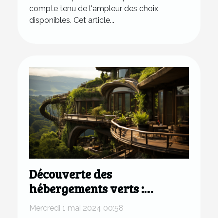
compte tenu de l'ampleur des choix
disponibles. Cet article...
Découverte des
hébergements verts :
Comment choisir où dormir
Mercredi 1 mai 2024 00:58
pour un impact minimal sur